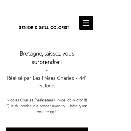
Victor ALlard
seni
or digital colorist
Bretagne, laissez vous
surprendre !
-
Réalisé par
Les Frères Charles / 441
Pictures
Nicolas Charles (réalisateur): "Nice job Victor !!!
Que du bonheur à bosser avec toi... hâte qu’on
remette ça ! "